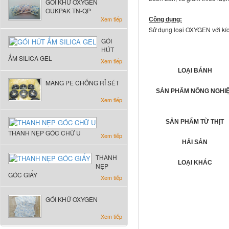
GÓI KHỬ OXYGEN
OUKPAK TN-QP
Xem tiếp
Công dụng:
Sử dụng loại OXYGEN với kíc
GÓI
HÚT
ẨM SILICA GEL
Xem tiếp
LOẠI BÁNH
MÀNG PE CHỐNG RỈ SÉT
SẢN PHẨM NÔNG NGHI
Xem tiếp
SẢN PHẨM TỪ THỊT
THANH NẸP GÓC CHỮ U
Xem tiếp
HẢI SẢN
THANH
LOẠI KHÁC
NẸP
GÓC GIẤY
Xem tiếp
GÓI KHỬ OXYGEN
Xem tiếp
Các bài viết khác