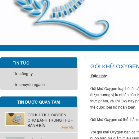
TIN TỨC
GÓI KHỬ OXYGEN
Tin công ty
Đặc tính
:
Tin chuyên ngành
Gói khử Oxygen loại bỏ tất c
được hương vị tự nhiên của 
thực phẩm, và khí Oxy này p
TIN ĐƯỢC QUAN TÂM
thể được loại bỏ hoàn toàn.
GÓI KHỬ KHÍ OXYGEN
Gói khử Oxygen có thể thẩm 
CHO BÁNH TRUNG THU -
BÁNH BÍA
Xem tiếp
Với gói khử Oxygen bạn có t
buôn bán, và giảm thiêu lượn