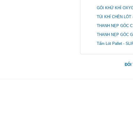
GÓI KHỬ KHÍ OXY
TÚI KHÍ CHÈN LÓT
THANH NẸP GÓC C
THANH NẸP GÓC G
Tấm Lót Pallet - S
ĐỐI