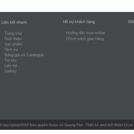
Hỗ trợ khách hàng
Đối
Liên kết nhanh
Hướng dẫn mua online
Trang chủ
Chính sách giao hàng
Giới thiệu
Sản phẩm
Dịch vụ
Bảng giá và Catalogue
Tin tức
Liên hệ
Gallery
Copyright@2009 Bản quyền thuộc về Quang Pha
.
Thiết kế web
bởi Web123.vn