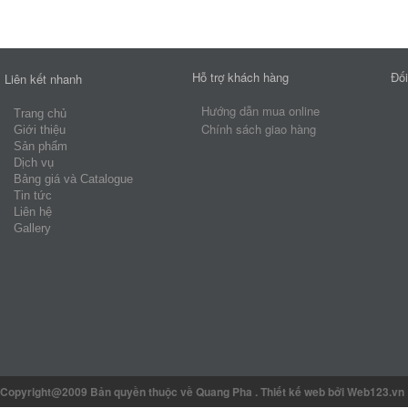
Hỗ trợ khách hàng
Đối
Liên kết nhanh
Hướng dẫn mua online
Trang chủ
Chính sách giao hàng
Giới thiệu
Sản phẩm
Dịch vụ
Bảng giá và Catalogue
Tin tức
Liên hệ
Gallery
Copyright@2009 Bản quyền thuộc về Quang Pha
.
Thiết kế web
bởi Web123.vn