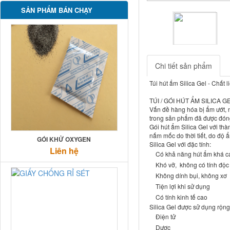
SẢN PHẨM BÁN CHẠY
Previous
Chi tiết sản phẩm
Túi hút ẩm Silica Gel - Chất l
TÚI / GÓI HÚT ẨM SILICA G
Vấn đề hàng hóa bị ẩm ướt, 
trong sản phẩm đã được đóng
Gói hút ẩm Silica Gel với th
nấm mốc do thời tiết, do độ 
GÓI KHỬ OXYGEN
Silica Gel với đặc tính:
Liên hệ
Có khả năng hút ẩm khá c
Khó vỡ, không có tính độc
Không dính bụi, không xơ
Tiện lợi khi sử dụng
Có tính kinh tế cao
Silica Gel được sử dụng rộng
Điện tử
Dược