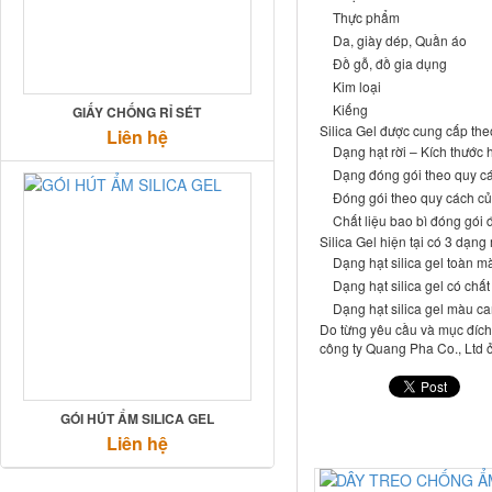
Thực phẩm
Da, giày dép, Quần áo
Đồ gỗ, đồ gia dụng
Kim loại
Kiếng
GIẤY CHỐNG RỈ SÉT
Silica Gel được cung cấp the
Liên hệ
Dạng hạt rời – Kích thước
Dạng đóng gói theo quy 
Đóng gói theo quy cách c
Chất liệu bao bì đóng gói 
Silica Gel hiện tại có 3 dạng
Dạng hạt silica gel toàn m
Dạng hạt silica gel có ch
Dạng hạt silica gel màu ca
Do từng yêu cầu và mục đích 
công ty Quang Pha Co., Ltd 
GÓI HÚT ẨM SILICA GEL
Liên hệ