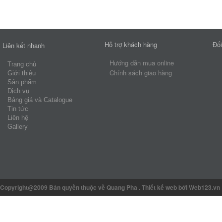
Hỗ trợ khách hàng
Đối
Liên kết nhanh
Hướng dẫn mua online
Trang chủ
Chính sách giao hàng
Giới thiệu
Sản phẩm
Dịch vụ
Bảng giá và Catalogue
Tin tức
Liên hệ
Gallery
Copyright@2009 Bản quyền thuộc về Quang Pha
.
Thiết kế web
bởi Web123.vn