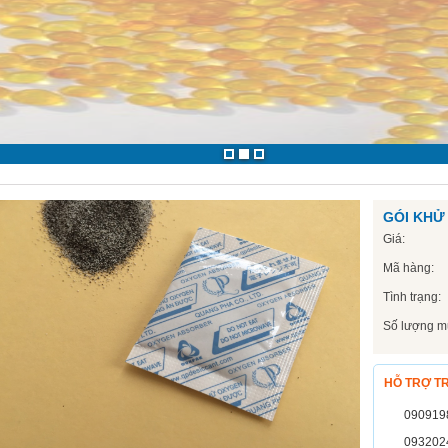
GÓI KHỬ
Giá:
Mã hàng:
Tình trạng:
Số lượng m
HỖ TRỢ T
090919
093202