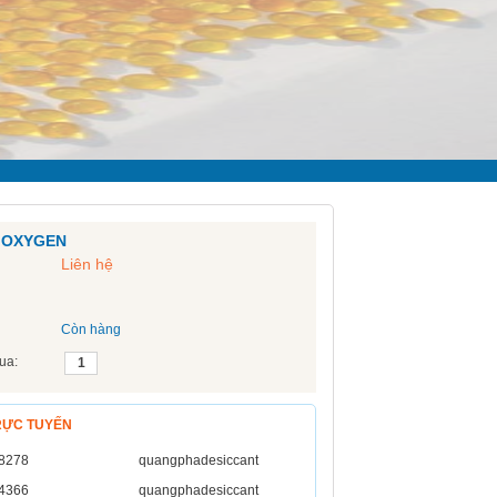
 OXYGEN
Liên hệ
Còn hàng
ua:
RỰC TUYẾN
8278
quangphadesiccant
4366
quangphadesiccant