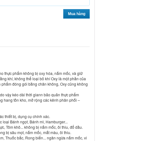
Mua hàng
cho thực phẩm không bị oxy hóa, nấm mốc, và giữ
ng khí, không thể loại bỏ khí Oxy là một phần của
sản phẩm đóng gói bằng chân không, Oxy cũng không
do vậy kéo dài thời giann bảo quản thực phẩm
ng hang tồn kho, mở rộng các kênh phân phối –
 thiết bị, dụng cụ chính xác.
ác loại Bánh ngọt, Bánh mì, Hamburger...
ực, Tôm khô... không bị nấm mốc, ôi thiu, đổ dầu.
ng bị sâu mọt, nấm mốc, mất màu, ôi thiu.
âm, Thuốc bắc, Rong biển... ngăn ngừa nấm mốc, vi