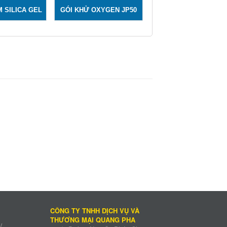
M SILICA GEL
GÓI KHỬ OXYGEN JP50
CÔNG TY TNHH DỊCH VỤ VÀ
THƯƠNG MẠI QUANG PHA
V