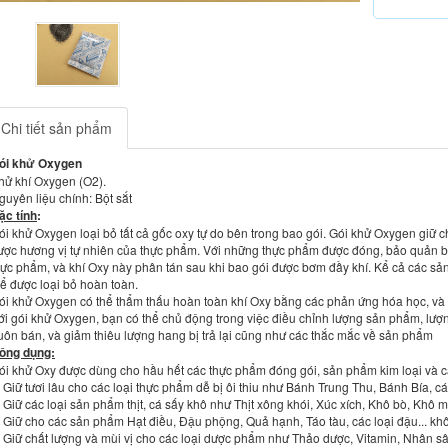
evious
Next
Chi tiết sản phẩm
ói khử Oxygen
hử khí Oxygen (O2).
guyên liệu chính: Bột sắt
ặc tính
:
ói khử Oxygen loại bỏ tất cả gốc oxy tự do bên trong bao gói. Gói khử Oxygen giữ 
ược hương vị tự nhiên của thực phẩm. Với những thực phẩm được đóng, bảo quản bằ
hực phẩm, và khí Oxy này phân tán sau khi bao gói được bơm đầy khí. Kể cả các 
hể được loại bỏ hoàn toàn.
ói khử Oxygen có thể thẩm thấu hoàn toàn khí Oxy bằng các phản ứng hóa học, và 
ới gói khử Oxygen, bạn có thể chủ động trong việc điều chỉnh lượng sản phẩm, lượ
uôn bán, và giảm thiêu lượng hang bị trả lại cũng như các thắc mắc về sản phẩm
ông dụng:
ói khử Oxy được dùng cho hầu hết các thực phẩm đóng gói, sản phẩm kim loại và các
. Giữ tươi lâu cho các loại thực phẩm dễ bị ôi thiu như Bánh Trung Thu, Bánh Bía, c
. Giữ các loại sản phẩm thịt, cá sấy khô như Thịt xông khói, Xúc xích, Khô bò, Khô m
. Giữ cho các sản phẩm Hạt điều, Đậu phộng, Quả hạnh, Táo tàu, các loại đậu... khô
. Giữ chất lượng và mùi vị cho các loại dược phẩm như Thảo dược, Vitamin, Nhân s