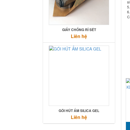
si
5
6
C
GIẤY CHỐNG RỈ SÉT
Liên hệ
GÓI HÚT ẨM SILICA GEL
Liên hệ