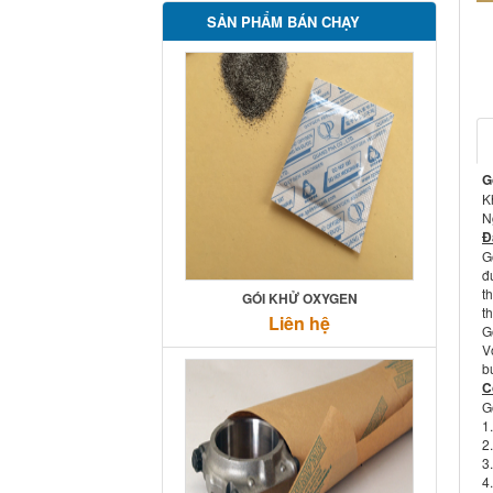
SẢN PHẨM BÁN CHẠY
Pr
G
K
N
Đ
G
đ
t
GÓI KHỬ OXYGEN
t
Liên hệ
G
V
b
C
G
1
2
3
4