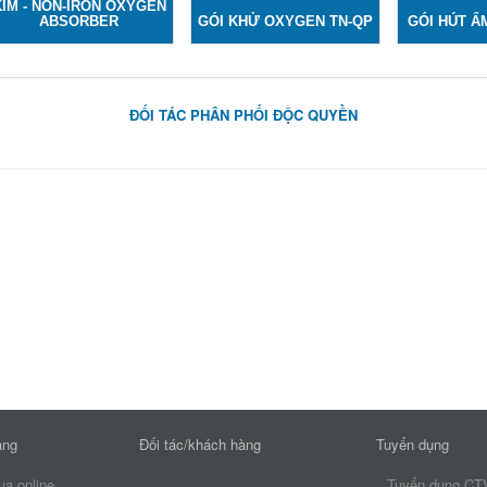
KIM - NON-IRON OXYGEN
ABSORBER
GÓI KHỬ OXYGEN TN-QP
GÓI HÚT Ẩ
ĐỐI TÁC PHÂN PHỐI ĐỘC QUYỀN
àng
Đối tác/khách hàng
Tuyển dụng
a online
Tuyển dụng CT