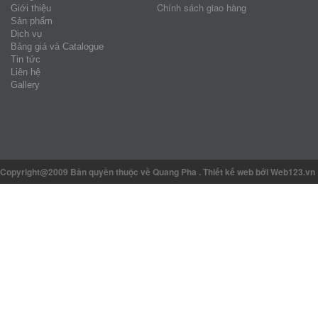
Chính sách giao hàng
Giới thiệu
Sản phẩm
Dịch vụ
Bảng giá và Catalogue
Tin tức
Liên hệ
Gallery
Copyright@2009 Bản quyền thuộc về Quang Pha
.
Thiết kế web
bởi Web123.vn