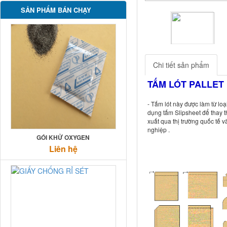
SẢN PHẨM BÁN CHẠY
Previous
Chi tiết sản phẩm
TẤM LÓT PALLET
- Tấm lót này được làm từ lo
dụng tấm Slipsheet để thay t
xuất qua thị trường quốc tế 
nghiệp .
GÓI KHỬ OXYGEN
Liên hệ