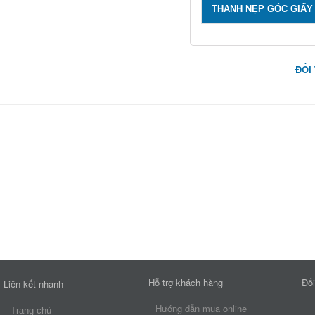
THANH NẸP GÓC GIẤY
ĐỐI
Hỗ trợ khách hàng
Đối
Liên kết nhanh
Hướng dẫn mua online
Trang chủ