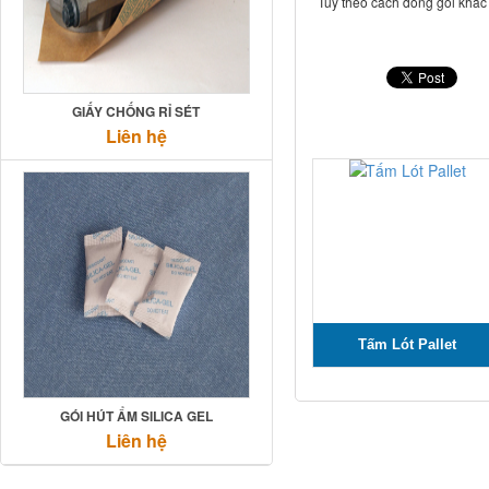
Tùy theo cách đóng gói khá
GIẤY CHỐNG RỈ SÉT
Liên hệ
Tấm Lót Pallet
GÓI HÚT ẨM SILICA GEL
Liên hệ