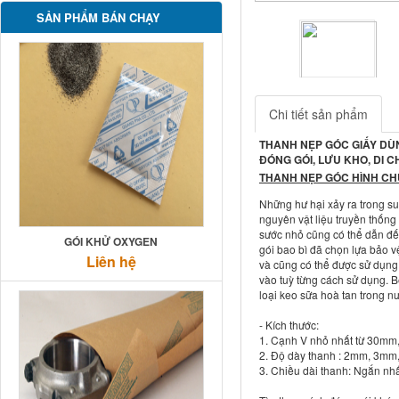
SẢN PHẨM BÁN CHẠY
Previous
Chi tiết sản phẩm
THANH NẸP GÓC GIẤY DÙN
ĐÓNG GÓI, LƯU KHO, DI 
THANH NẸP GÓC HÌNH CH
Những hư hại xảy ra trong su
nguyên vật liệu truyền thống
sước nhỏ cũng có thể dẫn đến
GÓI KHỬ OXYGEN
gói bao bì đã chọn lựa bảo v
Liên hệ
và cũng có thể được sử dụng 
vào tuỳ từng cách sử dụng. B
loại keo sữa hoà tan trong n
- Kích thước:
1. Cạnh V nhỏ nhất từ 30
2. Độ dày thanh : 2mm, 3m
3. Chiều dài thanh: Ngắn nh