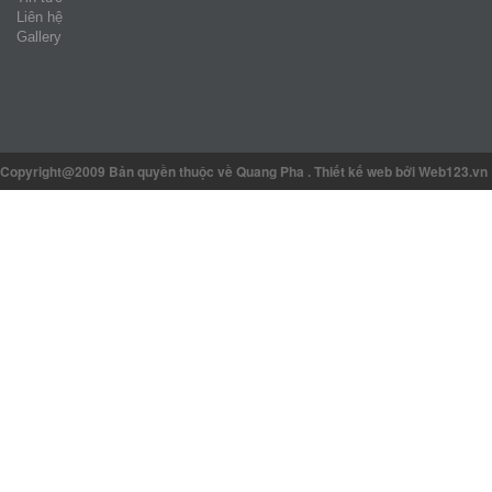
Liên hệ
Gallery
Copyright@2009 Bản quyền thuộc về Quang Pha
.
Thiết kế web
bởi Web123.vn